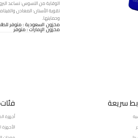
الوقاية من التسوس: تساعد البروب
تقوية الأسنان: المعادن والفيتام
وحمايتها.
مخزون السعودية : متوفر للطل
مخزون الإمارات : متوفر
بط سريعة
فئات 
سية
أجهزة ال
ر
الأجهزة ال
بنا
معدات ال