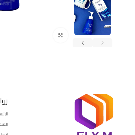
Click to enlarge
روا
الرئي
المتج
اتصل 