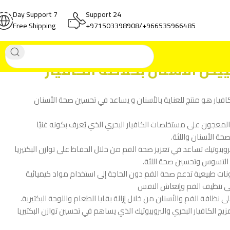
7 Day Support
24 Support
Free Shipping
966535966485+/971503398908+
يض الاسنان بخلاصة الكافيار
افيار هو منتج للعناية بالأسنان و يساعد في تحسين صحة الأسنان
لمعجون على مستخلصات الكافيار البحري الذي يُعرف بكونه غنيًا
حة الأسنان واللثة.
روبيوتيك تساعد في تعزيز صحة الفم من خلال الحفاظ على توازن البكتيريا
 التسوس وتحسين صحة اللثة.
ت طبيعية تدعم صحة الفم دون الحاجة إلى استخدام مواد كيميائية
ى تنظيف الفم وإنعاش النفس
نظافة الفم والأسنان من خلال إزالة بقايا الطعام واللوحة البكتيرية.
زيج الكافيار البحري والبروبيوتيك الذي يساهم في تحسين توازن البكتيريا