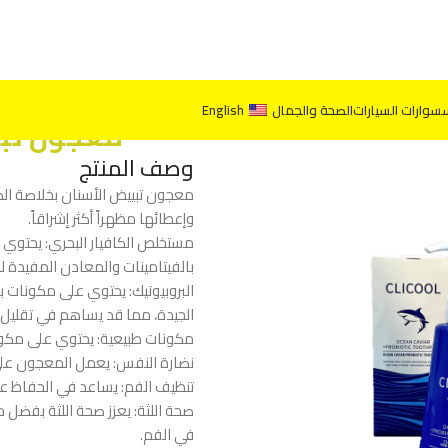
سوارات السيارات
الصحة والجمال
English
معجون تبي
وصف المنتج
معجون تبييض الأسنان بخلاصة الك
وإعطائها مظهراً أكثر إشراقاً.
مستخلص الكافيار البحري: يحتوي ا
بالفيتامينات والمعادن المفيدة لص
البروبيوتيك: يحتوي على مكونات ب
الجيدة، مما قد يساهم في تقليل
مكونات طبيعية: يحتوي على مكونا
نضارة النفس: يعمل المعجون عل
تنظيف الفم: يساعد في الحفاظ على 
صحة اللثة: يعزز صحة اللثة بفضل م
في الفم.