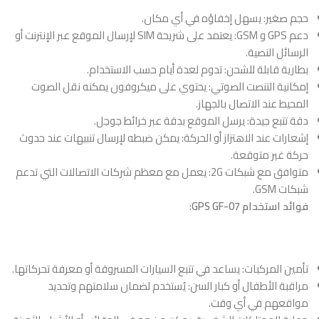
حجم صغير: يسهل إخفاؤه في أي مكان.
دعم GPS و GSM: يعتمد على شريحة SIM لإرسال الموقع عبر الإنترنت أو
الرسائل النصية.
بطارية قابلة للشحن: تدوم لعدة أيام حسب الاستخدام.
إمكانية التنصت الصوتي: يحتوي على ميكروفون يمكنه نقل الصوت
المحيط عند الاتصال بالجهاز.
دقة تتبع جيدة: يرسل الموقع بدقة عبر خرائط جوجل.
إشعارات عند الاهتزاز أو الحركة: يمكن ضبطه لإرسال تنبيهات عند حدوث
حركة غير متوقعة.
متوافق مع شبكات 2G: يعمل مع معظم شركات الاتصالات التي تدعم
شبكات GSM.
فوائد استخدام GPS GF-07
:
تأمين المركبات: يساعد في تتبع السيارات المسروقة أو معرفة تحركاتها.
مراقبة الأطفال أو كبار السن: يُستخدم لضمان سلامتهم وتحديد
مواقعهم في أي وقت.