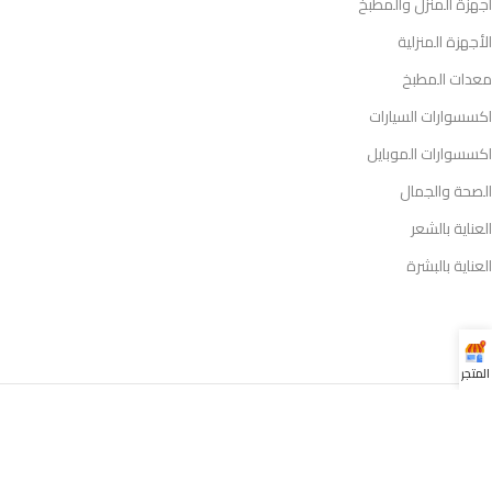
أجهزة المنزل والمطبخ
الأجهزة المنزلية
معدات المطبخ
اكسسوارات السيارات
اكسسوارات الموبايل
الصحة والجمال
العناية بالشعر
العناية بالبشرة
المتجر
جميع الحقوق محفوظة لمتجر
2025
orderystore